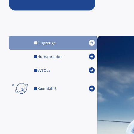
Flugzeuge
Hubschrauber
eVTOLs
Raumfahrt