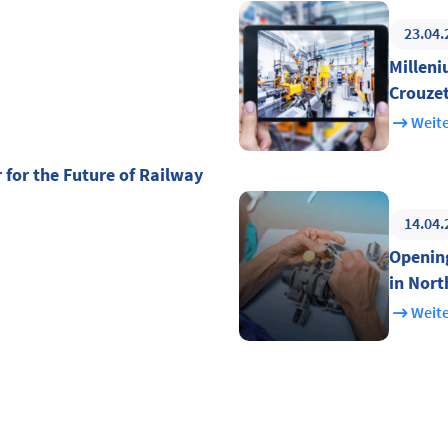
23.04.
Milleni
Crouze
Weite
r for the Future of Railway
14.04.
Opening
in Nor
Weite