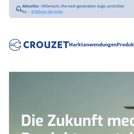
Aktuelles
:
Millenium, the next-generation logic controller
by…
Erfahren Sie mehr
Aktuelles
:
Opening of a Crouzet FAA &
EASA certified repair…
Erfahren Sie mehr
Aktuelles
:
The importance of the size of…
Erfahren Sie
mehr
Marktanwendungen
Produk
Aktuelles
:
What is a counter ?
Erfahren Sie mehr
Die Zukunft
mec