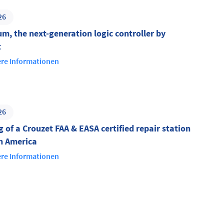
26
um, the next-generation logic controller by
t
re Informationen
26
 of a Crouzet FAA & EASA certified repair station
th America
re Informationen