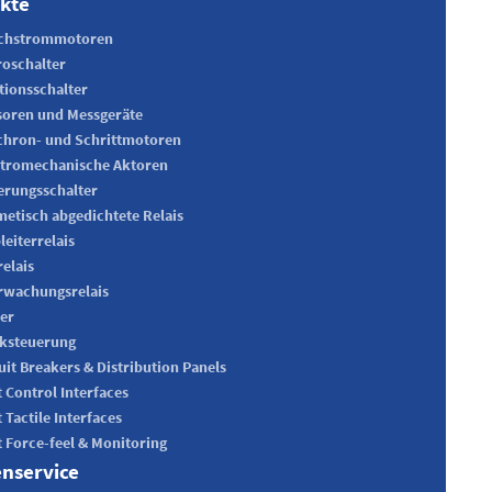
kte
ichstrommotoren
oschalter
tionsschalter
oren und Messgeräte
hron- und Schrittmotoren
ktromechanische Aktoren
rungsschalter
etisch abgedichtete Relais
leiterrelais
relais
rwachungsrelais
er
ksteuerung
uit Breakers & Distribution Panels
t Control Interfaces
t Tactile Interfaces
t Force-feel & Monitoring
nservice