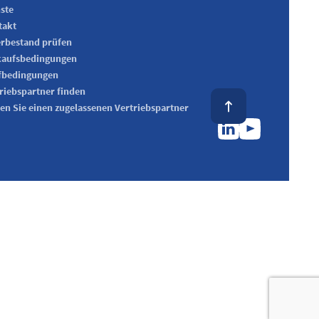
ste
takt
rbestand prüfen
kaufsbedingungen
fbedingungen
riebspartner finden
en Sie einen zugelassenen Vertriebspartner