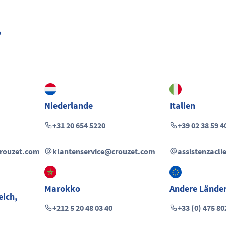
Niederlande
Italien
+31 20 654 5220
+39 02 38 59 4
crouzet.com
klantenservice@crouzet.com
assistenzacl
Marokko
Andere Lände
eich
,
+212 5 20 48 03 40
+33 (0) 475 80