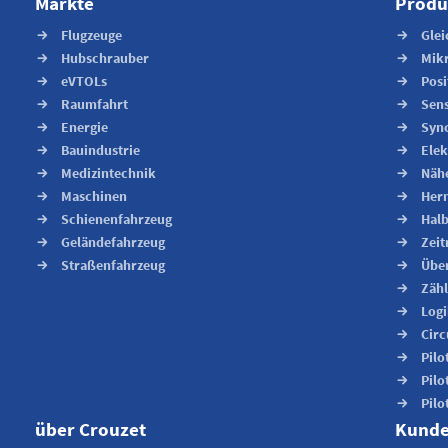
Märkte
Produ
Flugzeuge
Gle
Hubschrauber
Mikr
eVTOLs
Posi
Raumfahrt
Sens
Energie
Sync
Bauindustrie
Ele
Medizintechnik
Nähe
Maschinen
Herm
Schienenfahrzeug
Halb
Geländefahrzeug
Zeit
Straßenfahrzeug
Übe
Zähl
Logi
Circ
Pilo
Pilo
Pilo
über Crouzet
Kunde