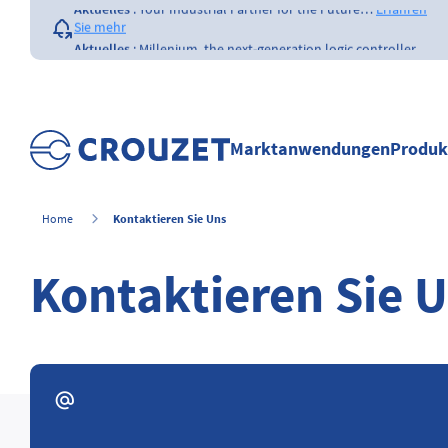
Sie mehr
Aktuelles
:
Millenium, the next-generation logic controller
by…
Erfahren Sie mehr
Aktuelles
:
Opening of a Crouzet FAA &
EASA certified repair…
Erfahren Sie mehr
Aktuelles
:
The importance of the size of…
Erfahren Sie
mehr
Marktanwendungen
Produk
Aktuelles
:
What is a counter ?
Erfahren Sie mehr
Kontaktieren Sie Uns
Home
Kontaktieren Sie 