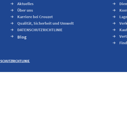
Aktuelles
Dien
Über uns
Kon
Karriere bei Crouzet
Lage
Qualität, Sicherheit und Umwelt
Ver
DATENSCHUTZRICHTLINIE
Kau
Blog
Vert
Find
SCHUTZRICHTLINIE